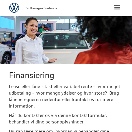
Volkswagen
Toggle
Volkswagen Fredericia
naviga
FORSIDE
NYE PERSONBI
NYE VAREBILER
BRUGTE BILER
Finansiering
Finansiering
Lease eller låne - fast eller variabel rente - hvor meget i
udbetaling - hvor mange ydelser og hvor store? Brug
Brugtbilsvurd
låneberegneren nedenfor eller kontakt os for mere
information.
Autoriseret V
Når du kontakter os via denne kontaktformular,
Brugtbilsattes
behandler vi dine personoplysninger.
Du kan læse mere om, hvordan vi behandler dine
VÆRKSTED