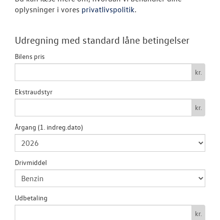
oplysninger i vores
privatlivspolitik
.
TILBEHØR
Udregning med standard låne betingelser
RESERVEDELE
Bilens pris
kr.
NYHEDER
Ekstraudstyr
OM OS
kr.
Årgang (1. indreg.dato)
LEJ DEN NYE 
CALIFORNIA !
Drivmiddel
LEJ EN VOLKS
MULTIVAN !
Udbetaling
kr.