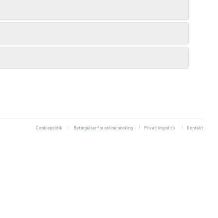
Cookiepolitik
Betingelser for online booking
Privatlivspolitik
Kontakt