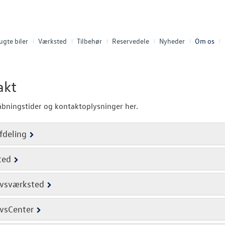
ugte biler
Værksted
Tilbehør
Reservedele
Nyheder
Om os
akt
åbningstider og kontaktoplysninger her.
fdeling
ted
rvsværksted
vsCenter