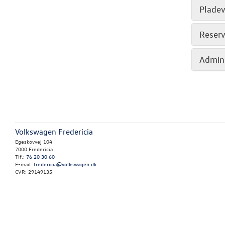
Plade
Reserv
Admini
Volkswagen Fredericia
Egeskovvej 104
7000 Fredericia
Tlf.:
76 20 30 60
E-mail:
fredericia@volkswagen.dk
CVR: 29149135