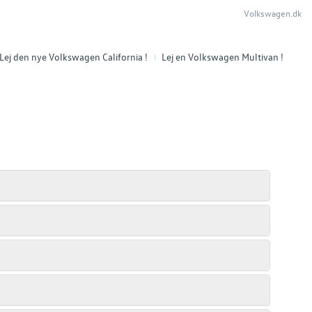
Volkswagen.dk
Lej den nye Volkswagen California !
Lej en Volkswagen Multivan !