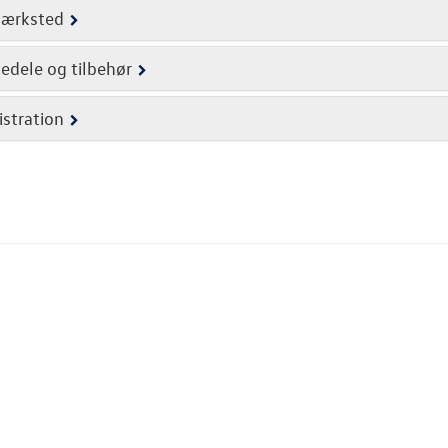
værksted
edele og tilbehør
stration