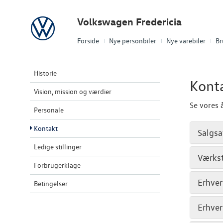
Volkswagen
Volkswagen Fredericia
Forside
Nye personbiler
Nye varebiler
Br
Historie
Kont
Vision, mission og værdier
Se vores 
Personale
Kontakt
Salgsa
Ledige stillinger
Værks
Forbrugerklage
Erhve
Betingelser
Erhver