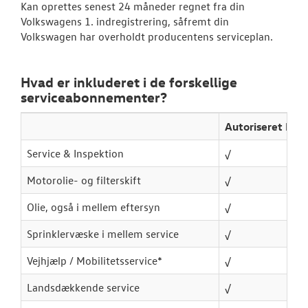
Kan oprettes senest 24 måneder regnet fra din
TILBEHØR
Volkswagens 1. indregistrering, såfremt din
Volkswagen har overholdt producentens serviceplan.
RESERVEDELE
Hvad er inkluderet i de forskellige
NYHEDER
serviceabonnementer?
OM OS
Autoriseret Ba
Service & Inspektion
√
LEJ DEN NYE 
CALIFORNIA !
Motorolie- og filterskift
√
Olie, også i mellem eftersyn
√
LEJ EN VOLKS
MULTIVAN !
Sprinklervæske i mellem service
√
Vejhjælp / Mobilitetsservice*
√
Landsdækkende service
√