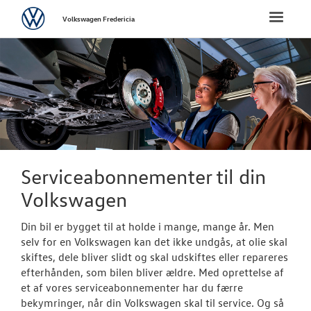
Volkswagen
Toggle
Volkswagen Fredericia
naviga
FORSIDE
NYE PERSONBI
NYE VAREBILER
BRUGTE BILER
Serviceabonnementer til din
Volkswagen
VÆRKSTED
Din bil er bygget til at holde i mange, mange år. Men
Koncepter og 
selv for en Volkswagen kan det ikke undgås, at olie skal
skiftes, dele bliver slidt og skal udskiftes eller repareres
Hjulskifte
efterhånden, som bilen bliver ældre. Med oprettelse af
et af vores serviceabonnementer har du færre
Softwareopda
bekymringer, når din Volkswagen skal til service. Og så