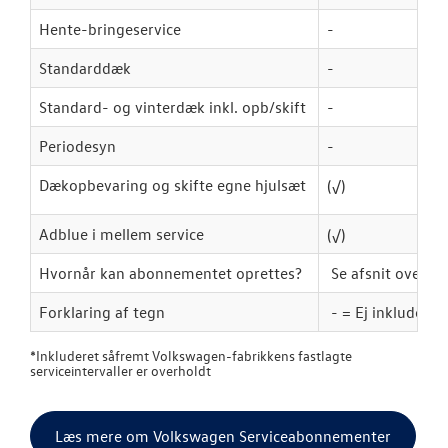
Hente-bringeservice
-
Standarddæk
-
Standard- og vinterdæk inkl. opb/skift
-
Periodesyn
-
Dækopbevaring og skifte egne hjulsæt
(
√
)
Adblue i mellem service
(
√
)
Hvornår kan abonnementet oprettes?
Se afsnit ovenfo
Forklaring af tegn
- = Ej inkluderet
*
Inkluderet såfremt Volkswagen-fabrikkens fastlagte
serviceintervaller er overholdt
Læs mere om Volkswagen Serviceabonnementer