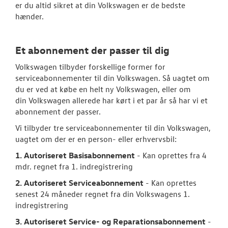
er du altid sikret at din Volkswagen er de bedste
Bestil tid på 
hænder.
VW Connect
Et abonnement der passer til dig
Volkswagen Se
Volkswagen tilbyder forskellige former for
serviceabonnementer til din Volkswagen. Så uagtet om
MinVolkswage
du er ved at købe en helt ny Volkswagen, eller om
din Volkswagen allerede har kørt i et par år så har vi et
Volkswagen Er
abonnement der passer.
Service 5+
Vi tilbyder tre serviceabonnementer til din Volkswagen,
Velkomstpakke 
uagtet om der er en person- eller erhvervsbil:
1. Autoriseret Basisabonnement
- Kan oprettes fra 4
Service Cam
mdr. regnet fra 1. indregistrering
Serviceabonn
2. Autoriseret Serviceabonnement
- Kan oprettes
senest 24 måneder regnet fra din Volkswagens 1.
Autoriseret V
indregistrering
Brugtbilsattes
3. Autoriseret Service- og Reparationsabonnement
-