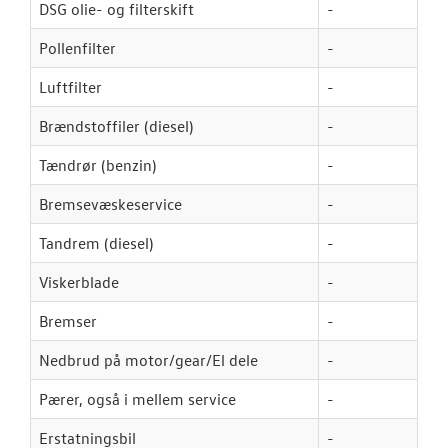
DSG olie- og filterskift
-
Pollenfilter
-
Luftfilter
-
Brændstoffiler (diesel)
-
Tændrør (benzin)
-
Bremsevæskeservice
-
Tandrem (diesel)
-
Viskerblade
-
Bremser
-
Nedbrud på motor/gear/El dele
-
Pærer, også i mellem service
-
Erstatningsbil
-