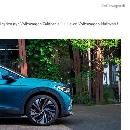
Volkswagen.dk
Lej den nye Volkswagen California !
Lej en Volkswagen Multivan !