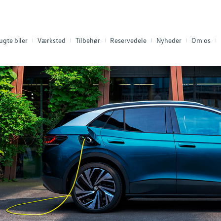
ugte biler
Værksted
Tilbehør
Reservedele
Nyheder
Om os