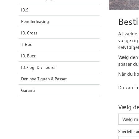
ID.5
Besti
Pendlerleasing
ID. Cross
At vælge 
vælge rig
T-Roc
selvfølgel
ID. Buzz
Vælg den 
sparer du
ID.7 og ID.7 Tourer
Når du ko
Den nye Tiguan & Passat
Du kan læ
Garanti
Vælg de
Specielle ø