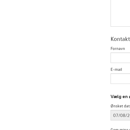
Kontakt
Fornavn
E-mail
Vælg en 
Ønsket da
Gem mine o