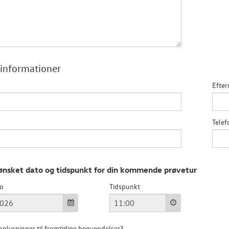
informationer
Efter
Tele
ønsket dato og tidspunkt for din kommende prøvetur
to
Tidspunkt
plysninger til fremtidige henvendelser?