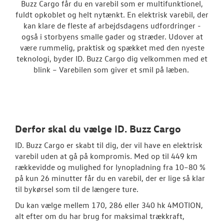
Buzz Cargo får du en varebil som er multifunktionel,
Modeller
fuldt opkoblet og helt nytænkt. En elektrisk varebil, der
kan klare de fleste af arbejdsdagens udfordringer -
ID. Buzz Car
også i storbyens smalle gader og stræder. Udover at
være rummelig, praktisk og spækket med den nyeste
Caddy Cargo
teknologi, byder ID. Buzz Cargo dig velkommen med et
blink – Varebilen som giver et smil på læben.
Vans
Crafter
Transporter
Derfor skal du vælge ID. Buzz Cargo
Amarok
ID. Buzz Cargo er skabt til dig, der vil have en elektrisk
varebil uden at gå på kompromis. Med op til 449 km
e-Transporte
rækkevidde og mulighed for lynopladning fra 10–80 %
på kun 26 minutter får du en varebil, der er lige så klar
Transporter 
til bykørsel som til de længere ture.
Garanti
Du kan vælge mellem 170, 286 eller 340 hk 4MOTION,
alt efter om du har brug for maksimal trækkraft,