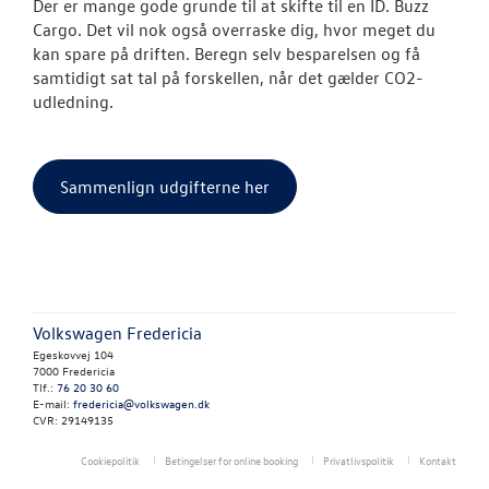
Der er mange gode grunde til at skifte til en ID. Buzz
Cargo. Det vil nok også overraske dig, hvor meget du
kan spare på driften. Beregn selv besparelsen og få
samtidigt sat tal på forskellen, når det gælder CO2-
udledning.
Sammenlign udgifterne her
Volkswagen Fredericia
Egeskovvej 104
7000 Fredericia
Tlf.:
76 20 30 60
E-mail:
fredericia@volkswagen.dk
CVR: 29149135
Cookiepolitik
Betingelser for online booking
Privatlivspolitik
Kontakt