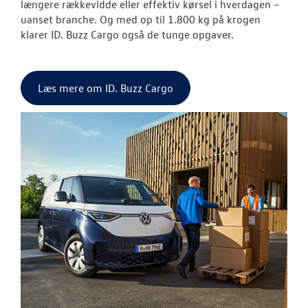
BRUGTE BILER
længere rækkevidde eller effektiv kørsel i hverdagen –
uanset branche. Og med op til 1.800 kg på krogen
klarer ID. Buzz Cargo også de tunge opgaver.
VÆRKSTED
TILBEHØR
Læs mere om ID. Buzz Cargo
RESERVEDELE
NYHEDER
OM OS
LEJ DEN NYE 
CALIFORNIA !
LEJ EN VOLKS
MULTIVAN !