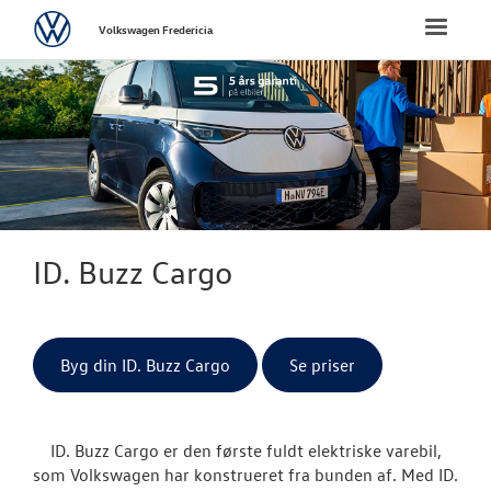
Volkswagen
Toggle
Volkswagen Fredericia
naviga
FORSIDE
NYE PERSONBI
NYE VAREBILER
ErhvervsCente
ID. Buzz Cargo
Bestil prøvetu
Finansiering
Byg din ID. Buzz Cargo
Se priser
Book en salgs
ID. Buzz Cargo er den første fuldt elektriske varebil,
Byg din Volks
som Volkswagen har konstrueret fra bunden af. Med ID.