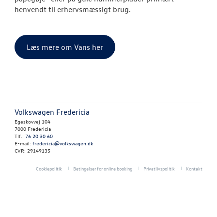
NYHEDER
henvendt til erhervsmæssigt brug.
OM OS
Læs mere om Vans her
LEJ DEN NYE 
CALIFORNIA !
LEJ EN VOLKS
MULTIVAN !
Volkswagen Fredericia
Egeskovvej 104
7000 Fredericia
Tlf.:
76 20 30 60
E-mail:
fredericia@volkswagen.dk
CVR: 29149135
Cookiepolitik
Betingelser for online booking
Privatlivspolitik
Kontakt