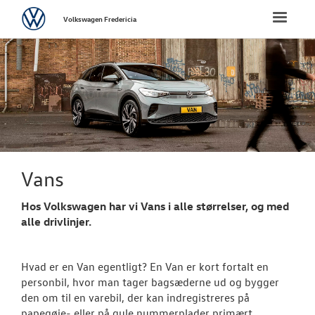
Volkswagen
Toggle
Volkswagen Fredericia
naviga
FORSIDE
NYE PERSONBI
NYE VAREBILER
BRUGTE BILER
Vans
Hos Volkswagen har vi Vans i alle størrelser, og med
VÆRKSTED
alle drivlinjer.
TILBEHØR
Hvad er en Van egentligt? En Van er kort fortalt en
RESERVEDELE
personbil, hvor man tager bagsæderne ud og bygger
den om til en varebil, der kan indregistreres på
papegøje- eller på gule nummerplader primært